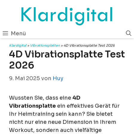
Zum
Inhalt
springen
Menü
Klardigital
»
Vibrationsplatten
»
4D Vibrationsplatte Test 2026
4D Vibrationsplatte Test
2026
9. Mai 2025
von
Huy
Wussten Sie, dass eine
4D
Vibrationsplatte
ein effektives Gerät für
Ihr Heimtraining sein kann? Sie bietet
nicht nur eine neue Dimension in Ihrem
Workout, sondern auch vielfältige