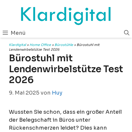
Zum
Inhalt
springen
Menü
Klardigital
»
Home Office
»
Bürostühle
»
Bürostuhl mit
Lendenwirbelstütze Test 2026
Bürostuhl mit
Lendenwirbelstütze Test
2026
9. Mai 2025
von
Huy
Wussten Sie schon, dass ein großer Anteil
der Belegschaft in Büros unter
Rückenschmerzen leidet? Dies kann