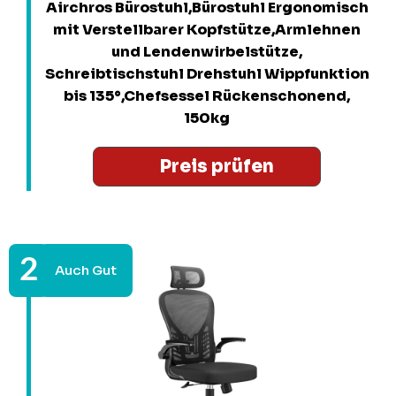
Airchros Bürostuhl,Bürostuhl Ergonomisch
mit Verstellbarer Kopfstütze,Armlehnen
und Lendenwirbelstütze,
Schreibtischstuhl Drehstuhl Wippfunktion
bis 135°,Chefsessel Rückenschonend,
150kg
Preis prüfen