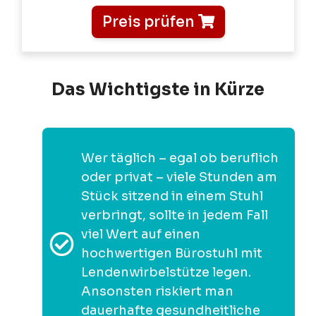
Preis prüfen
Das Wichtigste in Kürze
Wer täglich – egal ob beruflich
oder privat – viele Stunden am
Stück sitzend in einem Stuhl
verbringt, sollte in jedem Fall
viel Wert auf einen
hochwertigen Bürostuhl mit
Lendenwirbelstütze legen.
Ansonsten riskiert man
dauerhafte gesundheitliche