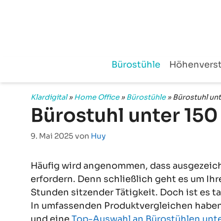
Zum
Inhalt
springen
Bürostühle
Höhenverst
Klardigital
»
Home Office
»
Bürostühle
»
Bürostuhl un
Bürostuhl unter 150
9. Mai 2025
von
Huy
Häufig wird angenommen, dass ausgezeic
erfordern. Denn schließlich geht es um Ih
Stunden sitzender Tätigkeit. Doch ist e
In umfassenden Produktvergleichen haben 
und eine
Top-Auswahl an Bürostühlen unte