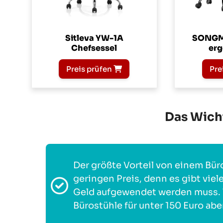
Sitleva YW-1A
SONGMI
Chefsessel
erg
Preis prüfen
Pre
Das Wicht
Der größte Vorteil von einem Büro
geringen Preis, denn es gibt viel
Geld aufgewendet werden muss. T
Bürostühle für unter 150 Euro aber