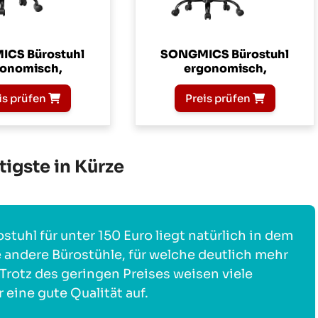
CS Bürostuhl
SONGMICS Bürostuhl
onomisch,
ergonomisch,
is prüfen
Preis prüfen
igste in Kürze
stuhl für unter 150 Euro liegt natürlich in dem
e andere Bürostühle, für welche deutlich mehr
rotz des geringen Preises weisen viele
 eine gute Qualität auf.