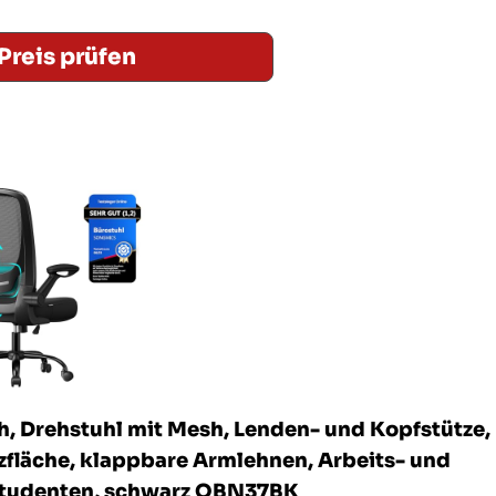
Preis prüfen
 Drehstuhl mit Mesh, Lenden- und Kopfstütze,
zfläche, klappbare Armlehnen, Arbeits- und
Studenten, schwarz OBN37BK