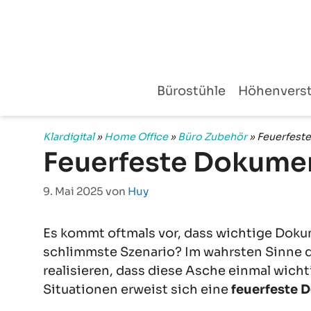
Zum
Inhalt
springen
Bürostühle
Höhenverst
Klardigital
»
Home Office
»
Büro Zubehör
»
Feuerfest
Feuerfeste Dokume
9. Mai 2025
von
Huy
Es kommt oftmals vor, dass wichtige Doku
schlimmste Szenario? Im wahrsten Sinne d
realisieren, dass diese Asche einmal wich
Situationen erweist sich eine
feuerfeste