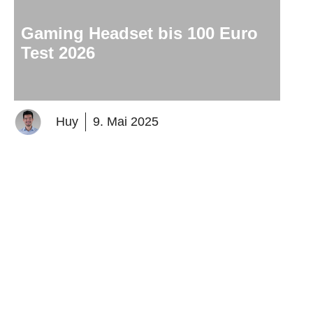
Gaming Headset bis 100 Euro
Test 2026
Huy
9. Mai 2025
Haben Sie gewusst, dass die Wahl des richtigen Gaming-
Headsets stark Einfluss auf Ihre Spielerfahrung nehmen
kann? Auf der Suche nach …
Weiterlesen