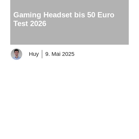
Gaming Headset bis 50 Euro
Test 2026
Huy
9. Mai 2025
Den meisten ist es nicht bewusst, aber kostengünstige
Gaming-Headsets können in Sachen Leistung und
Qualität durchaus mit teureren Modellen mithalten. …
Weiterlesen