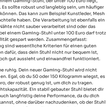
inem Gaming-Stuhl, der unter 100 Euro liegt,
Es sollte robust und langlebig sein, um häufiger
 können. Das kann zum Beispiel Kunstleder, Mesh
Nachteile haben. Die Verarbeitung ist ebenfalls ein
Nähte nicht sauber verarbeitet sind oder das
 bei einem Gaming-Stuhl unter 100 Euro darf trotz
alität gespart werden. Zusammengefasst:
g sind wesentliche Kriterien für einen guten
n dafür, dass dein Stuhl nicht nur bequem ist,
h gut aussieht und einwandfrei funktioniert.
e ruhig. Dein neuer Gaming-Stuhl wird nicht
. Egal, ob du 50 oder 150 Kilogramm wiegst, es
, der robust genug ist, um dich zu tragen.
skapazität. Ein stabil gebauter Stuhl bietet dir
auch langfristig deine Performance, da du dich
 kannst, ohne darüber nachzudenken, ob der Stuhl