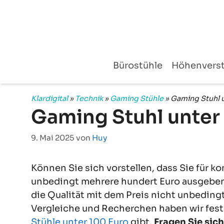
Zum
Inhalt
springen
Bürostühle
Höhenverst
Klardigital
»
Technik
»
Gaming Stühle
»
Gaming Stuhl 
Gaming Stuhl unter
9. Mai 2025
von
Huy
Können Sie sich vorstellen, dass Sie für 
unbedingt mehrere hundert Euro ausgeben
die Qualität mit dem Preis nicht unbeding
Vergleiche und Recherchen haben wir fest
Stühle unter 100 Euro
gibt.
Fragen Sie sic