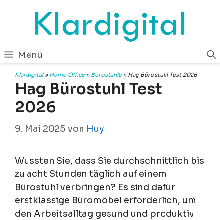
Zum
Inhalt
springen
Menü
Klardigital
»
Home Office
»
Bürostühle
»
Hag Bürostuhl Test 2026
Hag Bürostuhl Test
2026
9. Mai 2025
von
Huy
Wussten Sie, dass Sie durchschnittlich bis
zu acht Stunden täglich auf einem
Bürostuhl verbringen? Es sind dafür
erstklassige Büromöbel erforderlich, um
den Arbeitsalltag gesund und produktiv