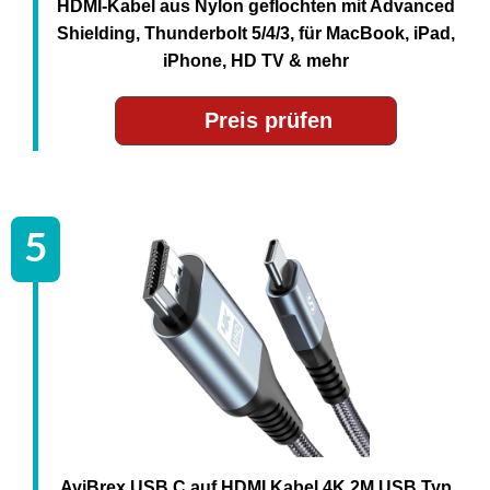
HDMI-Kabel aus Nylon geflochten mit Advanced
Shielding, Thunderbolt 5/4/3, für MacBook, iPad,
iPhone, HD TV & mehr
Preis prüfen
AviBrex USB C auf HDMI Kabel 4K 2M,USB Typ