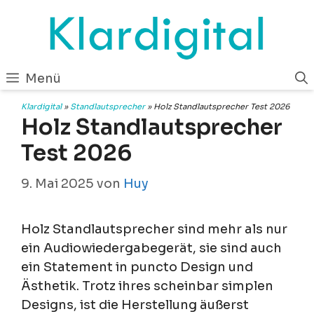
Zum
Inhalt
springen
Menü
Klardigital
»
Standlautsprecher
»
Holz Standlautsprecher Test 2026
Holz Standlautsprecher
Test 2026
9. Mai 2025
von
Huy
Holz Standlautsprecher sind mehr als nur
ein Audiowiedergabegerät, sie sind auch
ein Statement in puncto Design und
Ästhetik. Trotz ihres scheinbar simplen
Designs, ist die Herstellung äußerst