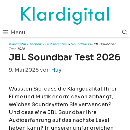
Zum
Inhalt
springen
Menü
Klardigital
»
Technik
»
Lautsprecher
»
Soundbars
»
JBL Soundbar
Test 2026
JBL Soundbar Test 2026
9. Mai 2025
von
Huy
Wussten Sie, dass die Klangqualität Ihrer
Filme und Musik enorm davon abhängt,
welches Soundsystem Sie verwenden?
Und dass eine JBL Soundbar Ihre
Audioerfahrung auf das nächste Level
heben kann? In unserer umfangreichen