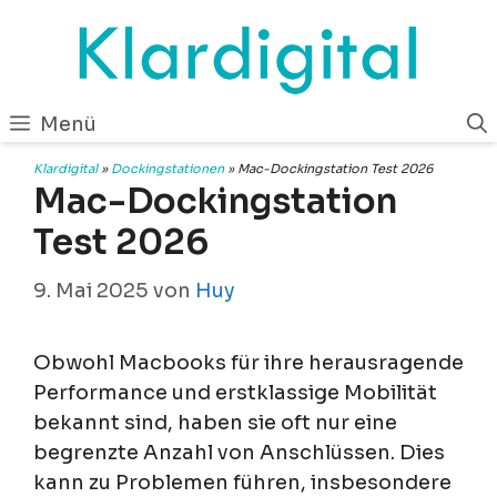
Zum
Inhalt
springen
Menü
Klardigital
»
Dockingstationen
»
Mac-Dockingstation Test 2026
Mac-Dockingstation
Test 2026
9. Mai 2025
von
Huy
Obwohl Macbooks für ihre herausragende
Performance und erstklassige Mobilität
bekannt sind, haben sie oft nur eine
begrenzte Anzahl von Anschlüssen. Dies
kann zu Problemen führen, insbesondere