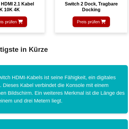
 HDMI 2.1 Kabel
Switch 2 Dock, Tragbare
K 10K 4K
Docking
is prüfen
Preis prüfen
igste in Kürze
ch HDMI-Kabels ist seine Fähigkeit, ein digitales
. Dieses Kabel verbindet die Konsole mit einem
n Bildschirm. Ein weiteres Merkmal ist die Länge des
inem und drei Metern liegt.