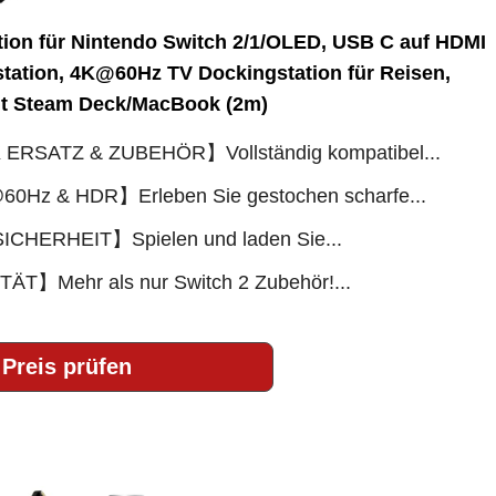
tion für Nintendo Switch 2/1/OLED, USB C auf HDMI
tation, 4K@60Hz TV Dockingstation für Reisen,
it Steam Deck/MacBook (2m)
SATZ & ZUBEHÖR】Vollständig kompatibel...
z & HDR】Erleben Sie gestochen scharfe...
HERHEIT】Spielen und laden Sie...
】Mehr als nur Switch 2 Zubehör!...
Preis prüfen