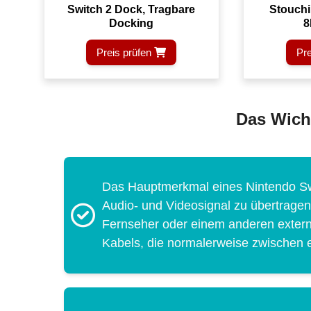
Switch 2 Dock, Tragbare
Stouchi
Docking
8
Preis prüfen
Pre
Das Wicht
Das Hauptmerkmal eines Nintendo Swit
Audio- und Videosignal zu übertragen
Fernseher oder einem anderen externe
Kabels, die normalerweise zwischen e