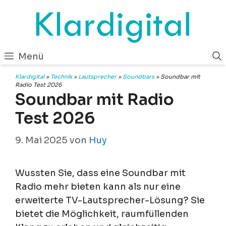
Zum
Inhalt
springen
Menü
Klardigital
»
Technik
»
Lautsprecher
»
Soundbars
»
Soundbar mit
Radio Test 2026
Soundbar mit Radio
Test 2026
9. Mai 2025
von
Huy
Wussten Sie, dass eine Soundbar mit
Radio mehr bieten kann als nur eine
erweiterte TV-Lautsprecher-Lösung? Sie
bietet die Möglichkeit, raumfüllenden