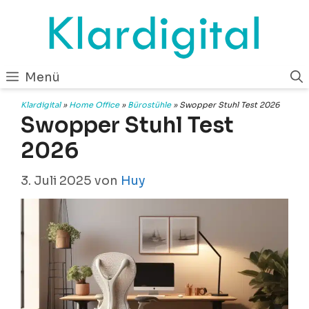
Zum
Inhalt
springen
Menü
Klardigital
»
Home Office
»
Bürostühle
»
Swopper Stuhl Test 2026
Swopper Stuhl Test
2026
3. Juli 2025
von
Huy