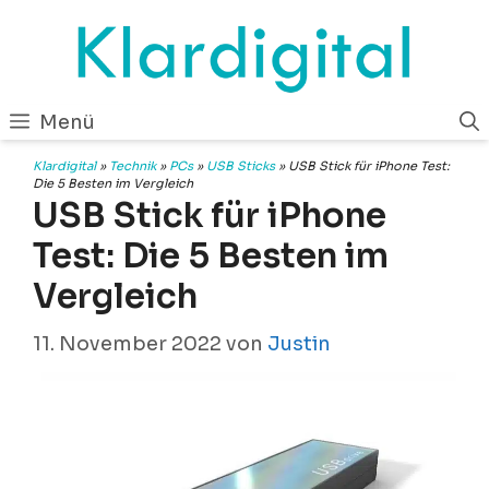
Zum
Inhalt
springen
Menü
Klardigital
»
Technik
»
PCs
»
USB Sticks
»
USB Stick für iPhone Test:
Die 5 Besten im Vergleich
USB Stick für iPhone
Test: Die 5 Besten im
Vergleich
11. November 2022
von
Justin