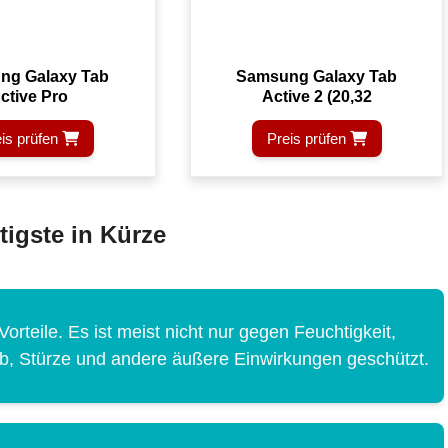
ng Galaxy Tab
Samsung Galaxy Tab
ctive Pro
Active 2 (20,32
is prüfen
Preis prüfen
igste in Kürze
Vorteile. Es ist meist nicht nur gegen Feuchtigkeit,
ub, Stürze und andere äußere Einwirkungen geschützt.