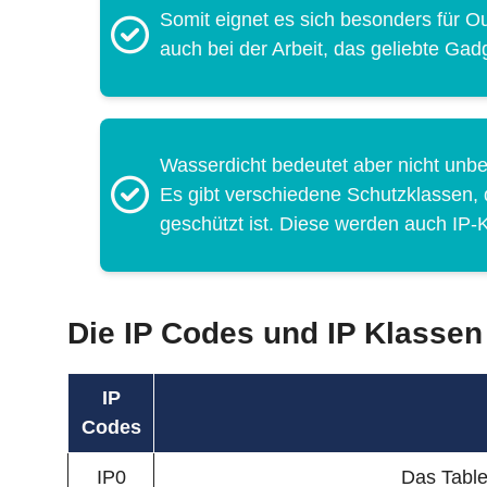
Somit eignet es sich besonders für O
auch bei der Arbeit, das geliebte Gadg
Wasserdicht bedeutet aber nicht unb
Es gibt verschiedene Schutzklassen,
geschützt ist. Diese werden auch IP-K
Die IP Codes und IP Klassen
IP
Codes
IP0
Das Table