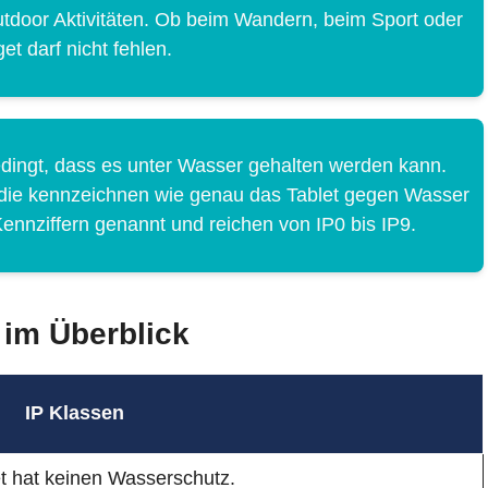
utdoor Aktivitäten. Ob beim Wandern, beim Sport oder
et darf nicht fehlen.
edingt, dass es unter Wasser gehalten werden kann.
 die kennzeichnen wie genau das Tablet gegen Wasser
ennziffern genannt und reichen von IP0 bis IP9.
 im Überblick
IP Klassen
t hat keinen Wasserschutz.