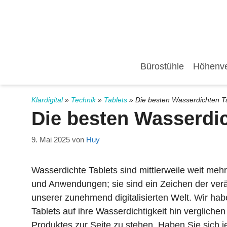
Zum
Inhalt
springen
Bürostühle
Höhenver
Klardigital
»
Technik
»
Tablets
»
Die besten Wasserdichten T
Die besten Wasserdic
9. Mai 2025
von
Huy
Wasserdichte Tablets sind mittlerweile weit mehr
und Anwendungen; sie sind ein Zeichen der ver
unserer zunehmend digitalisierten Welt. Wir h
Tablets auf ihre Wasserdichtigkeit hin vergliche
Produktes zur Seite zu stehen. Haben Sie sich je