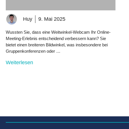
Huy
9. Mai 2025
Wussten Sie, dass eine Weitwinkel-Webcam Ihr Online-
Meeting-Erlebnis entscheidend verbessern kann? Sie
bietet einen breiteren Bildwinkel, was insbesondere bei
Gruppenkonferenzen oder …
Weiterlesen