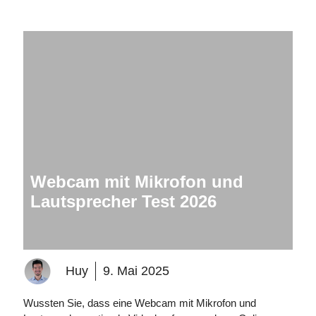
Webcam mit Mikrofon und
Lautsprecher Test 2026
Huy
9. Mai 2025
Wussten Sie, dass eine Webcam mit Mikrofon und