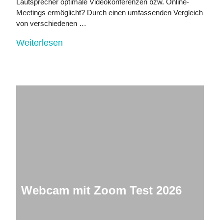
Lautsprecher optimale Videokonferenzen bzw. Online-
Meetings ermöglicht? Durch einen umfassenden Vergleich
von verschiedenen …
Weiterlesen
Webcam mit Zoom Test 2026