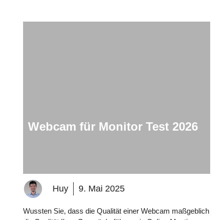
Webcam für Monitor Test 2026
Huy
9. Mai 2025
Wussten Sie, dass die Qualität einer Webcam maßgeblich