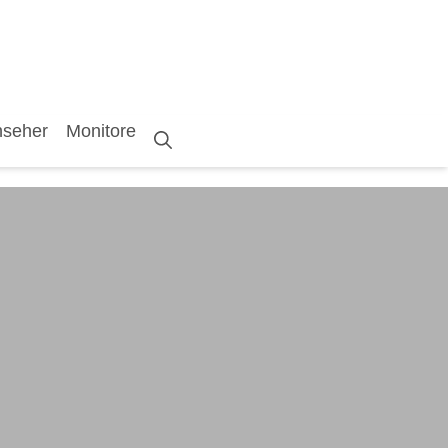
nseher
Monitore