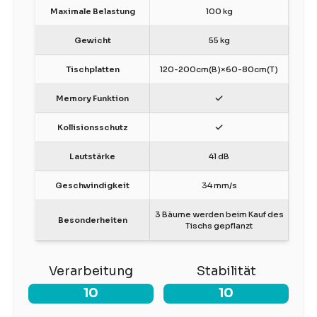
Maximale Belastung
100 kg
Gewicht
55 kg
Tischplatten
120-200cm(B)×60-80cm(T)
Memory Funktion
Kollisionsschutz
Lautstärke
41 dB
Geschwindigkeit
34 mm/s
3 Bäume werden beim Kauf des
Besonderheiten
Tischs gepflanzt
Verarbeitung
Stabilität
10
10