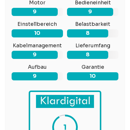
Motor
Bedieneinheit
9
9
Einstellbereich
Belastbarkeit
10
8
Kabelmanagement
Lieferumfang
9
8
Aufbau
Garantie
9
10
1