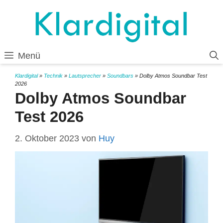
Zum
Inhalt
springen
Menü
Klardigital
»
Technik
»
Lautsprecher
»
Soundbars
»
Dolby Atmos Soundbar Test
2026
Dolby Atmos Soundbar
Test 2026
2. Oktober 2023
von
Huy