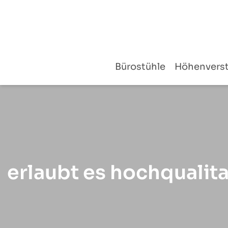
Zum
Inhalt
springen
Bürostühle
Höhenverst
erlaubt es hochqualit