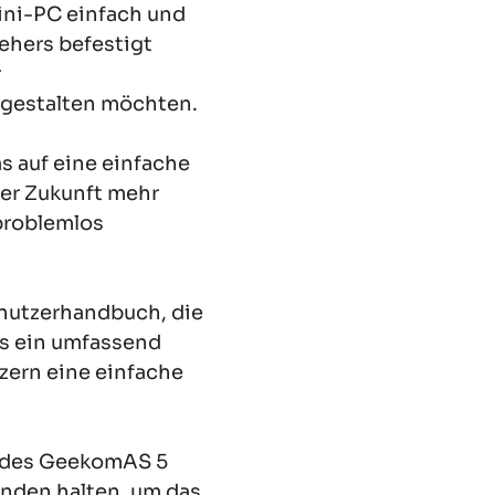
ni-PC einfach und
ehers befestigt
r
 gestalten möchten.
 auf eine einfache
der Zukunft mehr
problemlos
nutzerhandbuch, die
ls ein umfassend
zern eine einfache
et des GeekomAS 5
Händen halten, um das