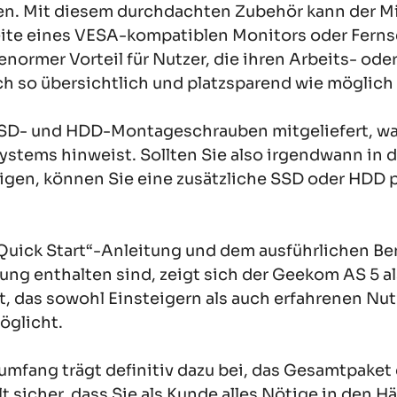
n. Mit diesem durchdachten Zubehör kann der Mi
eite eines VESA-kompatiblen Monitors oder Ferns
enormer Vorteil für Nutzer, die ihren Arbeits- ode
h so übersichtlich und platzsparend wie möglich
D- und HDD-Montageschrauben mitgeliefert, was
ystems hinweist. Sollten Sie also irgendwann in 
igen, können Sie eine zusätzliche SSD oder HDD 
uick Start“-Anleitung und dem ausführlichen Be
ung enthalten sind, zeigt sich der Geekom AS 5 a
t, das sowohl Einsteigern als auch erfahrenen Nut
öglicht.
rumfang trägt definitiv dazu bei, das Gesamtpak
t sicher, dass Sie als Kunde alles Nötige in den 