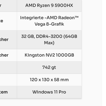
r
AMD Ryzen 9 5900HX
Integrierte -AMD Radeon™
te
Vega 8-Grafik
32 GB, DDR4-3200 (64GB
cher
Max)
cher
Kingston NV2 1000GB
742 gt
120 x 130 x 58 mm
stem
Windows 11 Pro