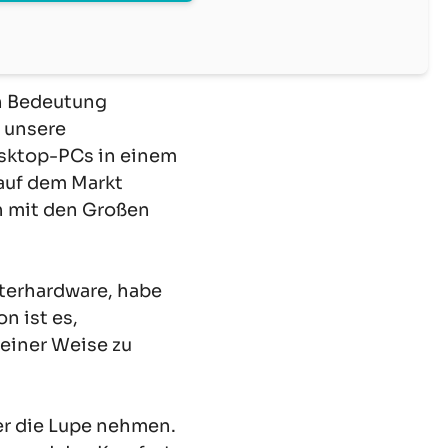
an Bedeutung
 unsere
esktop-PCs in einem
 auf dem Markt
ch mit den Großen
uterhardware, habe
n ist es,
 einer Weise zu
er die Lupe nehmen.