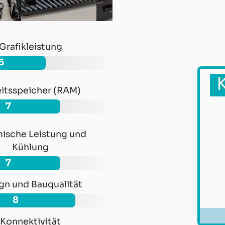
Grafikleistung
6
itsspeicher (RAM)
7
ische Leistung und
Kühlung
7
gn und Bauqualität
8
Konnektivität