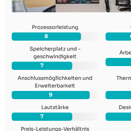
Prozessorleistung
8
Speicherplatz und -
Arbe
geschwindigkeit
7
Anschlussmöglichkeiten und
Therm
Erweiterbarkeit
9
Lautstärke
Desi
7
Preis-Leistungs-Verhältnis