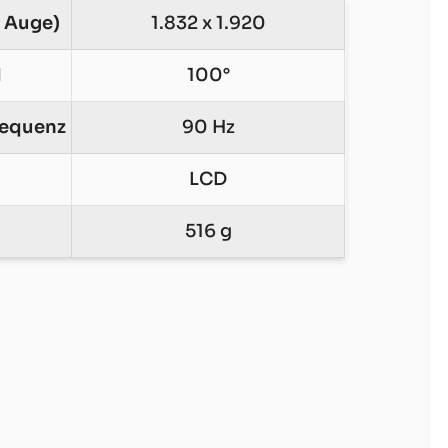
 Auge)
1.832 x 1.920
d
100°
requenz
90 Hz
LCD
516 g