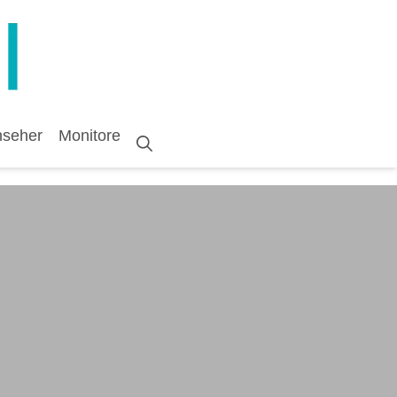
nseher
Monitore