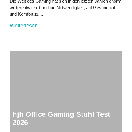
Die Welt des Gaming hat sich in den letzten Jahren enorm
weiterentwickelt und die Notwendigkeit, auf Gesundheit
und Komfort zu …
Weiterlesen
hjh Office Gaming Stuhl Test
2026