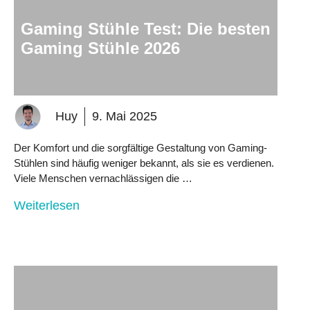
Gaming Stühle Test: Die besten
Gaming Stühle 2026
Huy
9. Mai 2025
Der Komfort und die sorgfältige Gestaltung von Gaming-
Stühlen sind häufig weniger bekannt, als sie es verdienen.
Viele Menschen vernachlässigen die …
Weiterlesen