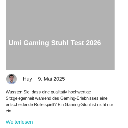
Umi Gaming Stuhl Test 2026
Huy
9. Mai 2025
Wussten Sie, dass eine qualitativ hochwertige
Sitzgelegenheit während des Gaming-Erlebnisses eine
entscheidende Rolle spielt? Ein Gaming-Stuhl ist nicht nur
ein …
Weiterlesen