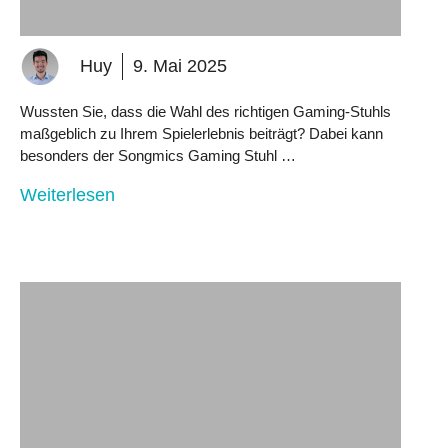
Huy
9. Mai 2025
Wussten Sie, dass die Wahl des richtigen Gaming-Stuhls
maßgeblich zu Ihrem Spielerlebnis beiträgt? Dabei kann
besonders der Songmics Gaming Stuhl …
Weiterlesen