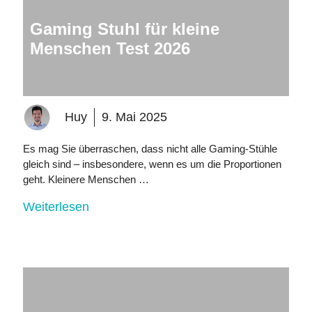
Gaming Stuhl für kleine
Menschen Test 2026
Huy
9. Mai 2025
Es mag Sie überraschen, dass nicht alle Gaming-Stühle
gleich sind – insbesondere, wenn es um die Proportionen
geht. Kleinere Menschen …
Weiterlesen