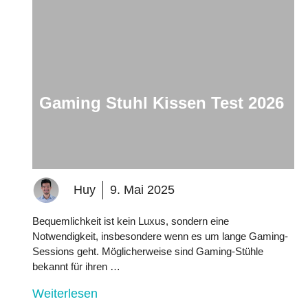
Gaming Stuhl Kissen Test 2026
Huy
9. Mai 2025
Bequemlichkeit ist kein Luxus, sondern eine
Notwendigkeit, insbesondere wenn es um lange Gaming-
Sessions geht. Möglicherweise sind Gaming-Stühle
bekannt für ihren …
Weiterlesen