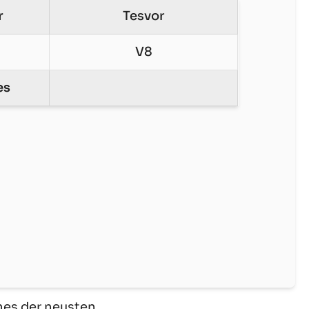
r
Tesvor
V8
es
nes der neusten