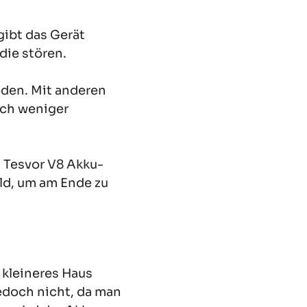
gibt das Gerät
ie stören.
den. Mit anderen
och weniger
n Tesvor V8 Akku-
ld, um am Ende zu
 kleineres Haus
edoch nicht, da man