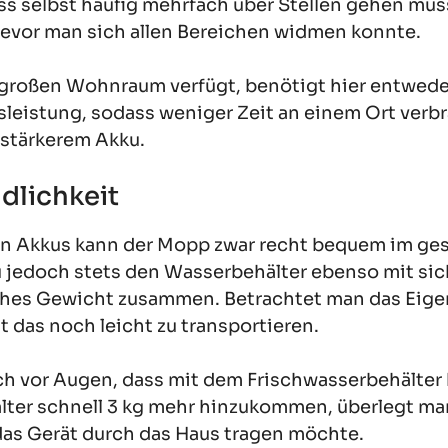
s selbst häufig mehrfach über Stellen gehen muss
bevor man sich allen Bereichen widmen konnte.
 großen Wohnraum verfügt, benötigt hier entweder
leistung, sodass weniger Zeit an einem Ort verbra
sstärkerem Akku.
dlichkeit
en Akkus kann der Mopp zwar recht bequem im ge
 jedoch stets den Wasserbehälter ebenso mit si
ches Gewicht zusammen. Betrachtet man das Eige
st das noch leicht zu transportieren.
ch vor Augen, dass mit dem Frischwasserbehälte
er schnell 3 kg mehr hinzukommen, überlegt man
das Gerät durch das Haus tragen möchte.