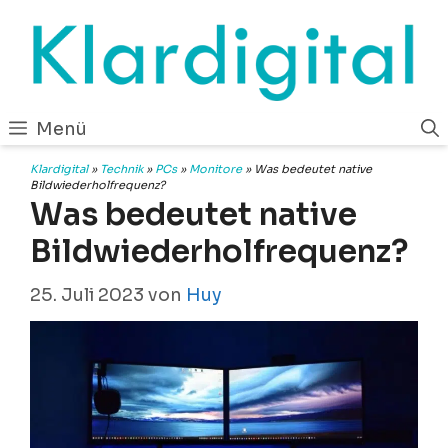
Zum
Inhalt
springen
Menü
Klardigital
»
Technik
»
PCs
»
Monitore
»
Was bedeutet native
Bildwiederholfrequenz?
Was bedeutet native
Bildwiederholfrequenz?
25. Juli 2023
von
Huy