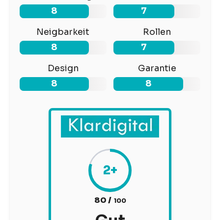
8
7
Neigbarkeit
Rollen
8
7
Design
Garantie
8
8
2+
80 /
100