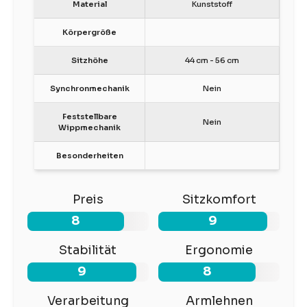
Material
Kunststoff
Körpergröße
Sitzhöhe
44 cm - 56 cm
Synchronmechanik
Nein
Feststellbare
Nein
Wippmechanik
Besonderheiten
Preis
Sitzkomfort
8
9
Stabilität
Ergonomie
9
8
Verarbeitung
Armlehnen