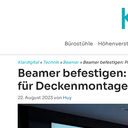
Zum
Inhalt
springen
Bürostühle
Höhenverst
Klardigital
»
Technik
»
Beamer
»
Beamer befestigen: P
Beamer befestigen:
für Deckenmontage
22. August 2023
von
Huy