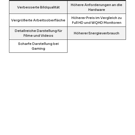
Höhere Anforderungen an die
Verbesserte Bildqualität
Hardware
Höherer Preis im Vergleich zu
Vergrößerte Arbeitsoberfläche
Full HD und WQHD Monitoren
Detailreiche Darstellung für
Höherer Energieverbrauch
Filme und Videos
Scharfe Darstellung bei
Gaming