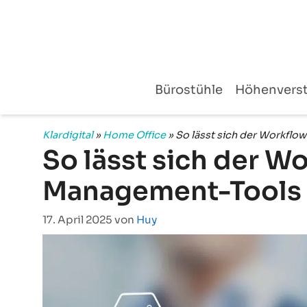
Zum
Inhalt
springen
Bürostühle
Höhenverst
Klardigital
»
Home Office
»
So lässt sich der Workflo
So lässt sich der W
Management-Tools 
17. April 2025
von
Huy